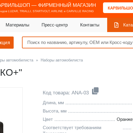
АРВИЛЬШОП — ФИРМЕННЫЙ МАГАЗИН
КАРВИЛЬШО
ендов
LUZAR, TRIALLI, STARTVOLT, AIRLINE и CARVILLE RACING
Материалы
Пресс-центр
Контакты
Ката
кция
ры автомобилиста
»
Наборы автомобилиста
ЭКО+"
Код товара: ANA-03
Длина, мм
Высота, мм
Цвет
Оранже
Соответствует требованиям