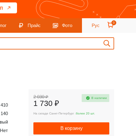
П
0
лог
Прайс
Фото
Рус
2 030 ₽
В наличии
1 730 ₽
410
140
На складе Санкт-Петербург :
более 20 шт.
вый
В корзину
Нет