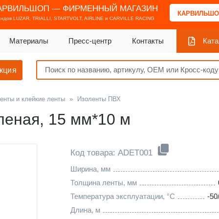
АРВИЛЬШОП — ФИРМЕННЫЙ МАГАЗИН
КАРВИЛЬШО
ендов
LUZAR, TRIALLI, STARTVOLT, AIRLINE и CARVILLE RACING
Материалы
Пресс-центр
Контакты
Ката
кция
енты и клейкие ленты
»
Изоленты ПВХ
леная, 15 мм*10 м
Код товара: ADET001
Ширина, мм
Толщина ленты, мм
Температура эксплуатации, °С
-50
Длина, м