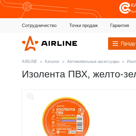
К
бр
Сотрудничество
Точки продаж
Гарантия
Проду
AIRLINE
»
Каталог
»
Автомобильные аксессуары
»
Изол
Изолента ПВХ, желто-зе