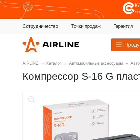
К
бр
Сотрудничество
Точки продаж
Гарантия
Проду
AIRLINE
»
Каталог
»
Автомобильные аксессуары
»
Авто
Компрессор S-16 G пласт