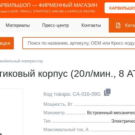
АРВИЛЬШОП — ФИРМЕННЫЙ МАГАЗИН
КАРВИЛЬШО
ендов
LUZAR, TRIALLI, STARTVOLT, AIRLINE и CARVILLE RACING
Материалы
Пресс-центр
Контакты
Ката
кция
мобильный компрессор
иковый корпус (20л/мин., 8 
Код товара: CA-016-09G
Мощность, Вт
Манометр
Встроенный механиче
Тип
Электриче
Максимальный ток, А