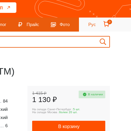
П
0
лог
Прайс
Фото
Рус
АТМ)
1 415 ₽
В наличии
1 130 ₽
84
ский
На складе Санкт-Петербург :
5 шт.
На складе Москва :
более 20 шт.
ский
6
В корзину