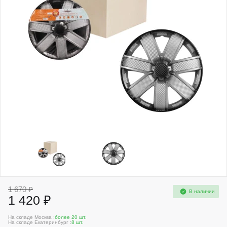
1 670 ₽
В наличии
1 420 ₽
На складе Москва :
более 20 шт.
На складе Екатеринбург :
8 шт.