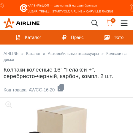
КАРВИЛЬШОП — фирменный магазин
брендов
LUZAR, TRIALLI, STARTVOLT, AIRLINE и CARVILLE RACING
0
Каталог
Прайс
Фото
AIRLINE
»
Каталог
»
Автомобильные аксессуары
»
Колпаки на
диски
Колпаки колесные 16" "Гелакси +",
серебристо-черный, карбон, компл. 2 шт.
Код товара: AWCC-16-20