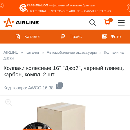
КАРВИЛЬШОП — фирменный магазин
брендов
LUZAR, TRIALLI, STARTVOLT, AIRLINE и CARVILLE RACING
0
Каталог
Прайс
Фото
AIRLINE
»
Каталог
»
Автомобильные аксессуары
»
Колпаки на
диски
Колпаки колесные 16" "Джой", черный глянец,
карбон, компл. 2 шт.
Код товара: AWCC-16-38