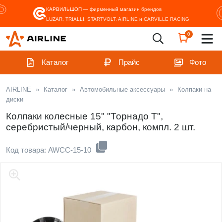
КАРВИЛЬШОП — фирменный магазин
брендов
LUZAR, TRIALLI, STARTVOLT, AIRLINE и CARVILLE RACING
0
Каталог
Прайс
Фото
AIRLINE
»
Каталог
»
Автомобильные аксессуары
»
Колпаки на
диски
Колпаки колесные 15" "Торнадо Т",
серебристый/черный, карбон, компл. 2 шт.
Код товара: AWCC-15-10