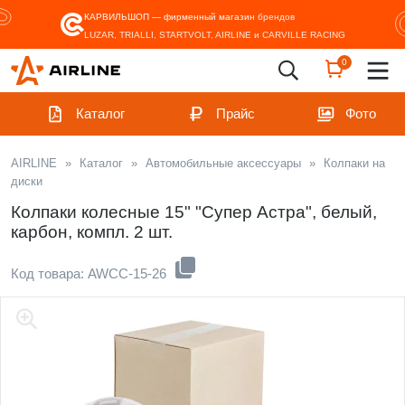
КАРВИЛЬШОП — фирменный магазин
брендов
LUZAR, TRIALLI, STARTVOLT, AIRLINE и CARVILLE RACING
0
Каталог
Прайс
Фото
AIRLINE
»
Каталог
»
Автомобильные аксессуары
»
Колпаки на
диски
Колпаки колесные 15" "Супер Астра", белый,
карбон, компл. 2 шт.
Код товара: AWCC-15-26