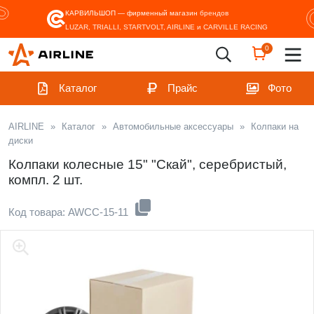
КАРВИЛЬШОП — фирменный магазин
брендов
LUZAR, TRIALLI, STARTVOLT, AIRLINE и CARVILLE RACING
0
Каталог
Прайс
Фото
AIRLINE
»
Каталог
»
Автомобильные аксессуары
»
Колпаки на
диски
Колпаки колесные 15" "Скай", серебристый,
компл. 2 шт.
Код товара: AWCC-15-11