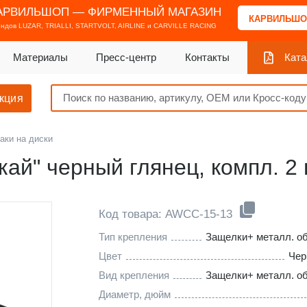
АРВИЛЬШОП — ФИРМЕННЫЙ МАГАЗИН
КАРВИЛЬШО
ендов
LUZAR, TRIALLI, STARTVOLT, AIRLINE и CARVILLE RACING
Материалы
Пресс-центр
Контакты
Ката
кция
аки на диски
кай" черный глянец, компл. 2 
Код товара: AWCC-15-13
Тип крепления
Защелки+ металл. о
Цвет
Чер
Вид крепления
Защелки+ металл. о
Диаметр, дюйм