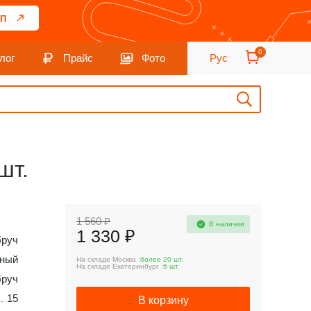
П
0
лог
Прайс
Фото
Рус
шт.
1 560 ₽
В наличии
1 330 ₽
бруч
ный
На складе Москва :
более 20 шт.
На складе Екатеринбург :
6 шт.
бруч
15
В корзину