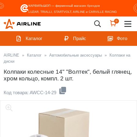
КАРВИЛЬШОП — фирменный магазин
брендов
LUZAR, TRIALLI, STARTVOLT, AIRLINE и CARVILLE RACING
0
Каталог
Прайс
Фото
AIRLINE
»
Каталог
»
Автомобильные аксессуары
»
Колпаки на
диски
Колпаки колесные 14" "Волтек", белый глянец,
хром кольцо, компл. 2 шт.
Код товара: AWCC-14-29