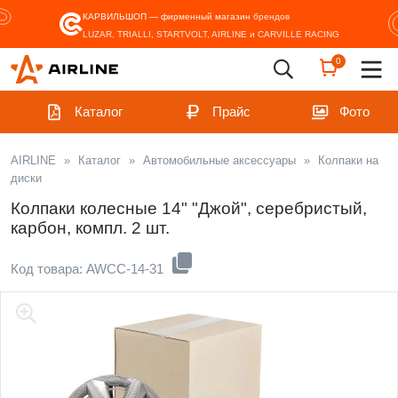
КАРВИЛЬШОП — фирменный магазин
брендов
LUZAR, TRIALLI, STARTVOLT, AIRLINE и CARVILLE RACING
0
Каталог
Прайс
Фото
AIRLINE
»
Каталог
»
Автомобильные аксессуары
»
Колпаки на
диски
Колпаки колесные 14" "Джой", серебристый,
карбон, компл. 2 шт.
Код товара: AWCC-14-31