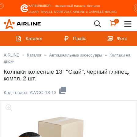
КАРВИЛЬШОП — фирменный магазин
брендов
LUZAR, TRIALLI, STARTVOLT, AIRLINE и CARVILLE RACING
0
Каталог
Прайс
Фото
AIRLINE
»
Каталог
»
Автомобильные аксессуары
»
Колпаки на
диски
Колпаки колесные 13" "Скай", черный глянец,
компл. 2 шт.
Код товара: AWCC-13-13