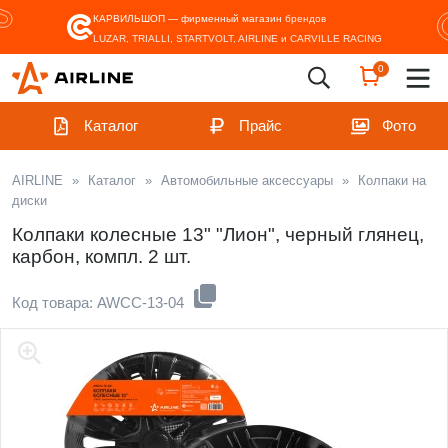
КАРВИЛЬШОП — фирменный магазин
брендов
LUZAR, TRIALLI, STARTVOLT, AIRLINE и CARVILLE RACING
0
Каталог
Прайс
Фото
AIRLINE
»
Каталог
»
Автомобильные аксессуары
»
Колпаки на
диски
Колпаки колесные 13" "Лион", черный глянец,
карбон, компл. 2 шт.
Код товара: AWCC-13-04