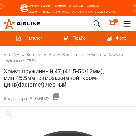
КАРВИЛЬШОП — фирменный магазин
брендов
LUZAR, TRIALLI, STARTVOLT, AIRLINE и CARVILLE RACING
0
Каталог
Прайс
Фото
AIRLINE
»
Каталог
»
Автомобильные аксессуары
»
Хомуты
пружинные (FBS)
Хомут пружинный 47 (41,5-50/12мм),
мин.45,5мм, самозажимной, хром-
цинк(dacromet),черный
Код товара: ADSH029