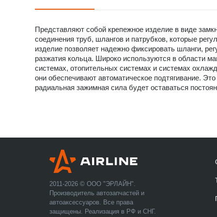
Представляют собой крепежное изделие в виде замк
соединения труб, шлангов и патрубков, которые регу
изделие позволяет надежно фиксировать шланги, рег
разжатия кольца. Широко используются в области м
системах, отопительных системах и системах охлажд
они обеспечивают автоматическое подтягивание. Это 
радиальная зажимная сила будет оставаться постоян
2011-2026 © ООО "ЭРЛАЙН".
Производитель автозапчастей и
автоаксессуаров. Все права
защищены. Реализация в РФ и СНГ.