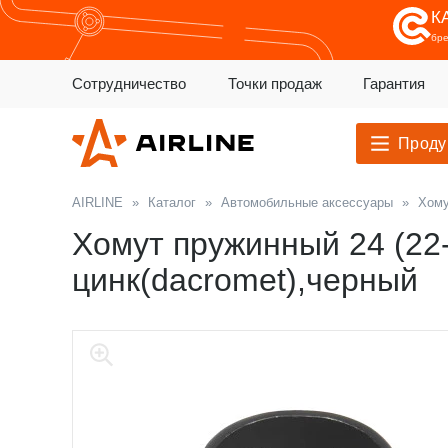
К
бр
Сотрудничество
Точки продаж
Гарантия
Проду
AIRLINE
»
Каталог
»
Автомобильные аксессуары
»
Хому
Хомут пружинный 24 (22
цинк(dacromet),черный