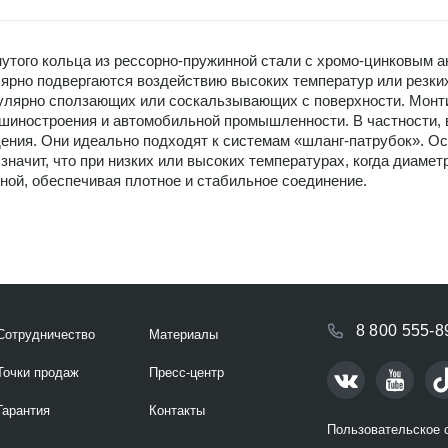
нутого кольца из рессорно-пружинной стали с хромо-цинковым 
лярно подвергаются воздействию высоких температур или резки
улярно сползающих или соскальзывающих с поверхности. Монти
ашиностроения и автомобильной промышленности. В частности,
ения. Они идеально подходят к системам «шланг-патрубок». Ос
значит, что при низких или высоких температурах, когда диаме
ной, обеспечивая плотное и стабильное соединение.
8 800 555-8
Сотрудничество
Материалы
Точки продаж
Пресс-центр
Гарантия
Контакты
Пользовательское 