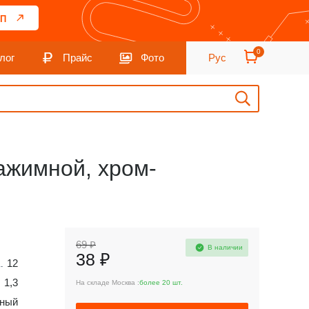
П
0
лог
Прайс
Фото
Рус
ажимной, хром-
69 ₽
В наличии
38 ₽
12
1,3
На складе Москва :
более 20 шт.
ный