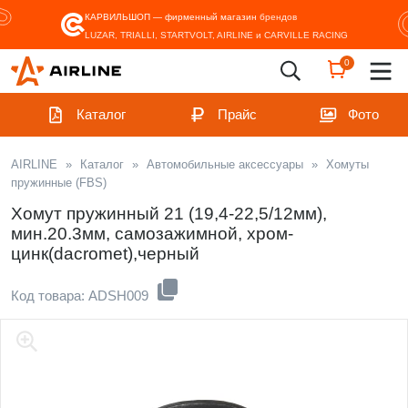
КАРВИЛЬШОП — фирменный магазин
брендов
LUZAR, TRIALLI, STARTVOLT, AIRLINE и CARVILLE RACING
0
Каталог
Прайс
Фото
AIRLINE
»
Каталог
»
Автомобильные аксессуары
»
Хомуты
пружинные (FBS)
Хомут пружинный 21 (19,4-22,5/12мм),
мин.20.3мм, самозажимной, хром-
цинк(dacromet),черный
Код товара: ADSH009