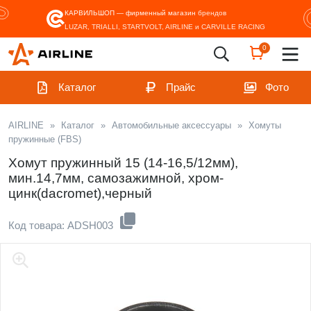
КАРВИЛЬШОП — фирменный магазин
брендов
LUZAR, TRIALLI, STARTVOLT, AIRLINE и CARVILLE RACING
0
Каталог
Прайс
Фото
AIRLINE
»
Каталог
»
Автомобильные аксессуары
»
Хомуты
пружинные (FBS)
Хомут пружинный 15 (14-16,5/12мм),
мин.14,7мм, самозажимной, хром-
цинк(dacromet),черный
Код товара: ADSH003