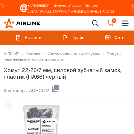
КАРВИЛЬШОП — фирменный магазин
брендов
LUZAR, TRIALLI, STARTVOLT, AIRLINE и CARVILLE RACING
0
Каталог
Прайс
Фото
AIRLINE
»
Каталог
»
Автомобильные аксессуары
»
Хомуты
пластиковые с зубчатым замком
Хомут 22-26/7 мм, силовой зубчатый замок,
пластик (ПА66) черный
Код товара: ADHC002