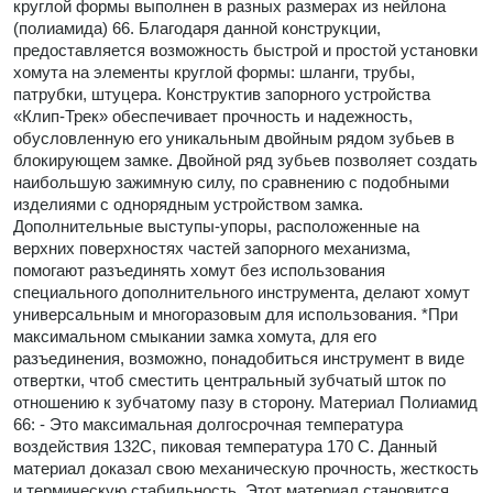
круглой формы выполнен в разных размерах из нейлона
(полиамида) 66. Благодаря данной конструкции,
предоставляется возможность быстрой и простой установки
хомута на элементы круглой формы: шланги, трубы,
патрубки, штуцера. Конструктив запорного устройства
«Клип-Трек» обеспечивает прочность и надежность,
обусловленную его уникальным двойным рядом зубьев в
блокирующем замке. Двойной ряд зубьев позволяет создать
наибольшую зажимную силу, по сравнению с подобными
изделиями с однорядным устройством замка.
Дополнительные выступы-упоры, расположенные на
верхних поверхностях частей запорного механизма,
помогают разъединять хомут без использования
специального дополнительного инструмента, делают хомут
универсальным и многоразовым для использования. *При
максимальном смыкании замка хомута, для его
разъединения, возможно, понадобиться инструмент в виде
отвертки, чтоб сместить центральный зубчатый шток по
отношению к зубчатому пазу в сторону. Материал Полиамид
66: - Это максимальная долгосрочная температура
воздействия 132С, пиковая температура 170 С. Данный
материал доказал свою механическую прочность, жесткость
и термическую стабильность. Этот материал становится