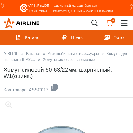
КАРВИЛЬШОП — фирменный магазин
брендов
LUZAR, TRIALLI, STARTVOLT, AIRLINE и CARVILLE RACING
0
Каталог
Прайс
Фото
AIRLINE
»
Каталог
»
Автомобильные аксессуары
»
Хомуты для
пыльника ШРУСа
»
Хомуты силовые шарнирные
Хомут силовой 60-63/22мм, шарнирный,
W1(оцинк.)
Код товара: ASSC017