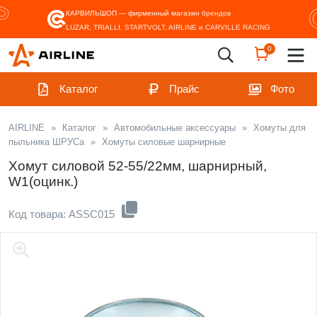
КАРВИЛЬШОП — фирменный магазин
брендов
LUZAR, TRIALLI, STARTVOLT, AIRLINE и CARVILLE RACING
0
Каталог
Прайс
Фото
AIRLINE
»
Каталог
»
Автомобильные аксессуары
»
Хомуты для
пыльника ШРУСа
»
Хомуты силовые шарнирные
Хомут силовой 52-55/22мм, шарнирный,
W1(оцинк.)
Код товара: ASSC015