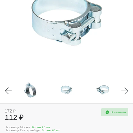
172 ₽
В наличии
112 ₽
На складе Москва :
более 20 шт.
На складе Екатеринбург :
более 20 шт.