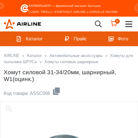
КАРВИЛЬШОП — фирменный магазин
брендов
LUZAR, TRIALLI, STARTVOLT, AIRLINE и CARVILLE RACING
0
Каталог
Прайс
Фото
AIRLINE
»
Каталог
»
Автомобильные аксессуары
»
Хомуты для
пыльника ШРУСа
»
Хомуты силовые шарнирные
Хомут силовой 31-34/20мм, шарнирный,
W1(оцинк.)
Код товара: ASSC008