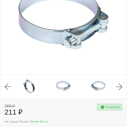
265 ₽
В наличии
211 ₽
На складе Москва :
более 20 шт.