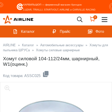
КАРВИЛЬШОП — фирменный магазин
брендов
LUZAR, TRIALLI, STARTVOLT, AIRLINE и CARVILLE RACING
0
Каталог
Прайс
Фото
AIRLINE
»
Каталог
»
Автомобильные аксессуары
»
Хомуты для
пыльника ШРУСа
»
Хомуты силовые шарнирные
Хомут силовой 104-112/24мм, шарнирный,
W1(оцинк.)
Код товара: ASSC025