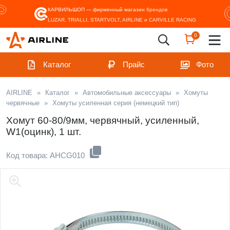
КАРВИЛЬШОП — фирменный магазин
брендов
LUZAR, TRIALLI, STARTVOLT, AIRLINE и CARVILLE RACING
0
Каталог
Прайс
Фото
AIRLINE
»
Каталог
»
Автомобильные аксессуары
»
Хомуты
червячные
»
Хомуты усиленная серия (немецкий тип)
Хомут 60-80/9мм, червячный, усиленный,
W1(оцинк), 1 шт.
Код товара: AHCG010