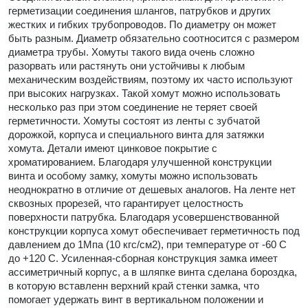
герметизации соединения шлангов, патрубков и других
жeстких и гибких трубопроводов. По диаметру он может
быть разным. Диаметр обязательно соотносится с размером
диаметра трубы. Хомуты такого вида очень сложно
разорвать или растянуть они устойчивы к любым
механическим воздействиям, поэтому их часто используют
при высоких нагрузках. Такой хомут можно использовать
несколько раз при этом соединение не теряет своей
герметичности. Хомуты состоят из ленты с зубчатой
дорожкой, корпуса и специального винта для затяжки
хомута. Детали имеют цинковое покрытие с
хроматированием. Благодаря улучшенной конструкции
винта и особому замку, хомуты можно использовать
неоднократно в отличие от дешевых аналогов. На ленте нет
сквозных прорезей, что гарантирует целостность
поверхности патрубка. Благодаря усовершенствованной
конструкции корпуса хомут обеспечивает герметичность под
давлением до 1Мпа (10 кгс/см2), при температуре от -60 С
до +120 С. Усиленная-сборная конструкция замка имеет
ассиметричный корпус, а в шляпке винта сделана бороздка,
в которую вставленн верхний край стенки замка, что
помогает удержать винт в вертикальном положении и