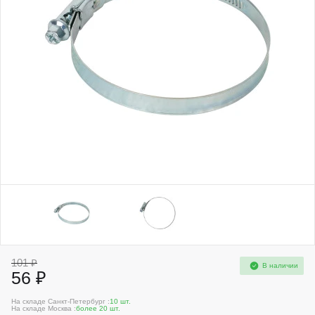
101 ₽
В наличии
56 ₽
На складе Санкт-Петербург :
10 шт.
На складе Москва :
более 20 шт.