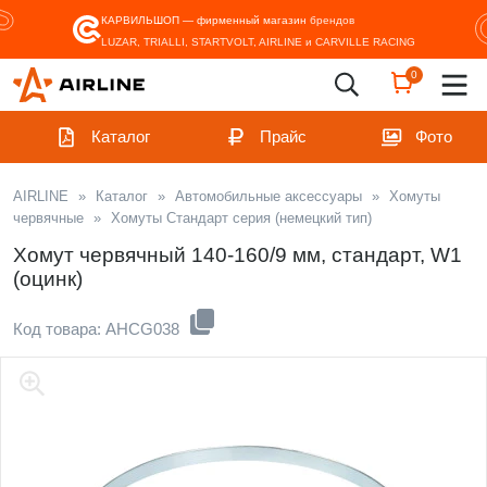
КАРВИЛЬШОП — фирменный магазин
брендов
LUZAR, TRIALLI, STARTVOLT, AIRLINE и CARVILLE RACING
0
Каталог
Прайс
Фото
AIRLINE
»
Каталог
»
Автомобильные аксессуары
»
Хомуты
червячные
»
Хомуты Стандарт серия (немецкий тип)
Хомут червячный 140-160/9 мм, стандарт, W1
(оцинк)
Код товара: AHCG038