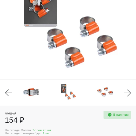
190 ₽
В наличии
154 ₽
На складе Москва :
более 20 шт.
На складе Екатеринбург :
1 шт.