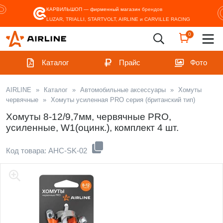
КАРВИЛЬШОП — фирменный магазин
брендов
LUZAR, TRIALLI, STARTVOLT, AIRLINE и CARVILLE RACING
0
Каталог
Прайс
Фото
AIRLINE
»
Каталог
»
Автомобильные аксессуары
»
Хомуты
червячные
»
Хомуты усиленная PRO серия (британский тип)
Хомуты 8-12/9,7мм, червячные PRO,
усиленные, W1(оцинк.), комплект 4 шт.
Код товара: AHC-SK-02