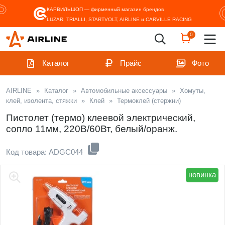
КАРВИЛЬШОП — фирменный магазин
брендов
LUZAR, TRIALLI, STARTVOLT, AIRLINE и CARVILLE RACING
0
Каталог
Прайс
Фото
AIRLINE
»
Каталог
»
Автомобильные аксессуары
»
Хомуты,
клей, изолента, стяжки
»
Клей
»
Термоклей (стержни)
Пистолет (термо) клеевой электрический,
сопло 11мм, 220В/60Вт, белый/оранж.
Код товара: ADGC044
новинка