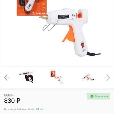
960 ₽
В наличии
830 ₽
На складе Москва :
более 20 шт.