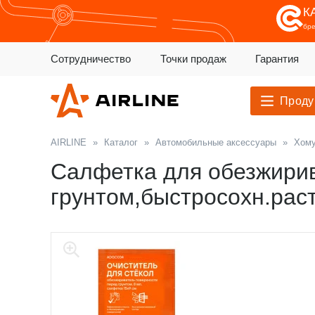
К
бр
Сотрудничество
Точки продаж
Гарантия
Проду
AIRLINE
»
Каталог
»
Автомобильные аксессуары
»
Хому
Салфетка для обезжирив
грунтом,быстросохн.раст