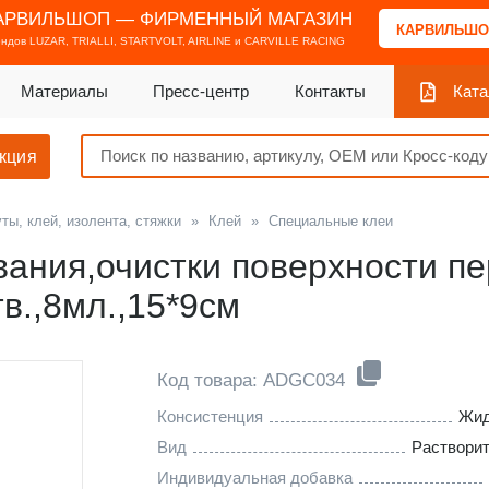
АРВИЛЬШОП — ФИРМЕННЫЙ МАГАЗИН
КАРВИЛЬШО
ендов
LUZAR, TRIALLI, STARTVOLT, AIRLINE и CARVILLE RACING
Материалы
Пресс-центр
Контакты
Ката
кция
ты, клей, изолента, стяжки
»
Клей
»
Специальные клеи
ания,очистки поверхности п
в.,8мл.,15*9см
Код товара: ADGC034
Консистенция
Жид
Вид
Раствори
Индивидуальная добавка