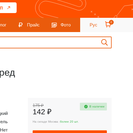
П
0
лог
Прайс
Фото
Рус
еред
175 ₽
В наличии
142 ₽
кий
тель
На складе Москва :
более 20 шт.
Нет