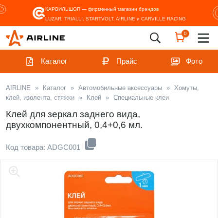
КАРВИЛЬШОП — фирменный магазин
брендов
LUZAR, TRIALLI, STARTVOLT, AIRLINE и CARVILLE RACING
0
Каталог
Прайс
Фото
AIRLINE
»
Каталог
»
Автомобильные аксессуары
»
Хомуты,
клей, изолента, стяжки
»
Клей
»
Специальные клеи
Клей для зеркал заднего вида,
двухкомпонентный, 0,4+0,6 мл.
Код товара: ADGC001