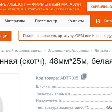
АРВИЛЬШОП — ФИРМЕННЫЙ МАГАЗИН
КАРВИЛЬШО
ендов
LUZAR, TRIALLI, STARTVOLT, AIRLINE и CARVILLE RACING
Материалы
Пресс-центр
Контакты
Ката
кция
ты, клей, изолента, стяжки
»
Изоленты и клейкие ленты
»
Ленты(скот
ная (скотч), 48мм*25м, бела
Код товара: ADTR005
Ширина, мм
Толщина ленты, мм
Напряжение, В
Температура эксплуатации, °С
-50