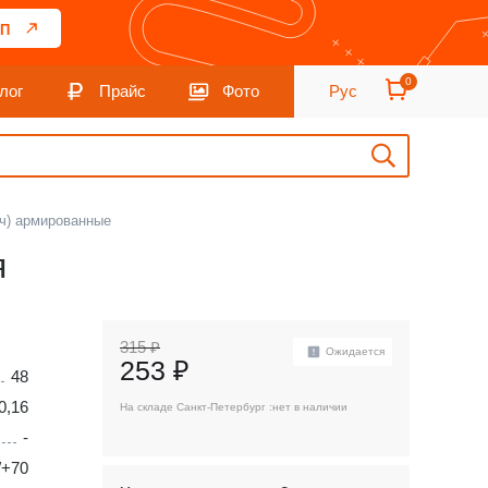
П
0
лог
Прайс
Фото
Рус
ч) армированные
я
315 ₽
Ожидается
253 ₽
48
0,16
На складе Санкт-Петербург :
нет в наличии
-
/+70