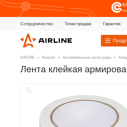
К
бр
Сотрудничество
Точки продаж
Гарантия
Проду
AIRLINE
»
Каталог
»
Автомобильные аксессуары
»
Хому
Лента клейкая армирован