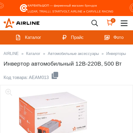
КАРВИЛЬШОП — фирменный магазин
брендов
LUZAR, TRIALLI, STARTVOLT, AIRLINE и CARVILLE RACING
0
Каталог
Прайс
Фото
AIRLINE
»
Каталог
»
Автомобильные аксессуары
»
Инверторы
Инвертор автомобильный 12В-220В, 500 Вт
Код товара: AEAM013