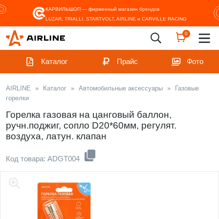
КАРВИЛЬШОП — фирменный магазин
брендов
LUZAR, TRIALLI, STARTVOLT, AIRLINE и CARVILLE RACING
0
Каталог
Прайс
Фото
AIRLINE
»
Каталог
»
Автомобильные аксессуары
»
Газовые
горелки
Горелка газовая на цанговый баллон,
ручн.поджиг, сопло D20*60мм, регулят.
воздуха, латун. клапан
Код товара: ADGT004