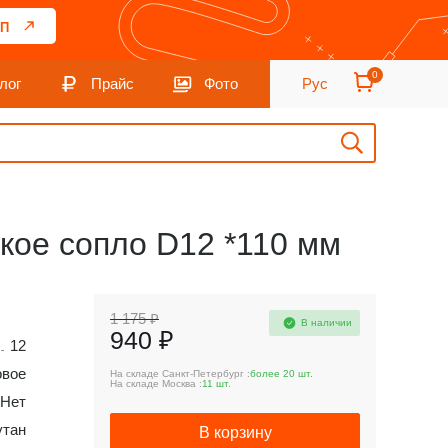
П
0
лог
Прайс
Фото
Рус
бкое сопло D12 *110 мм
1 175 ₽
В наличии
940 ₽
12
овое
На складе Санкт-Петербург :
более 20 шт.
На складе Москва :
11 шт.
Нет
утан
В корзину