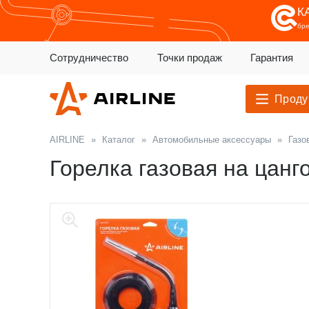
К
бр
Сотрудничество
Точки продаж
Гарантия
Проду
AIRLINE
»
Каталог
»
Автомобильные аксессуары
»
Газо
Горелка газовая на цанг