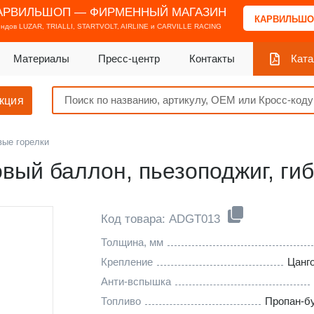
АРВИЛЬШОП — ФИРМЕННЫЙ МАГАЗИН
КАРВИЛЬШО
ендов
LUZAR, TRIALLI, STARTVOLT, AIRLINE и CARVILLE RACING
Материалы
Пресс-центр
Контакты
Ката
кция
вые горелки
овый баллон, пьезоподжиг, ги
Код товара: ADGT013
Толщина, мм
Крепление
Цанг
Анти-вспышка
Топливо
Пропан-б