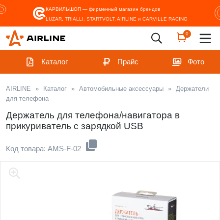
КАРВИЛЬШОП — фирменный магазин
брендов
LUZAR, TRIALLI, STARTVOLT, AIRLINE и CARVILLE RACING
0
Каталог
Прайс
Фото
AIRLINE
»
Каталог
»
Автомобильные аксессуары
»
Держатели
для телефона
Держатель для телефона/навигатора в
прикуриватель с зарядкой USB
Код товара: AMS-F-02