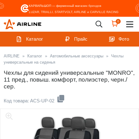
КАРВИЛЬШОП — фирменный магазин
брендов
LUZAR, TRIALLI, STARTVOLT, AIRLINE и CARVILLE RACING
0
Каталог
Прайс
Фото
AIRLINE
»
Каталог
»
Автомобильные аксессуары
»
Чехлы
универсальные на сиденья
Чехлы для сидений универсальные "MONRO",
11 пред., повыш. комфорт, полиэстер, черн./
сер.
Код товара: ACS-UP-02