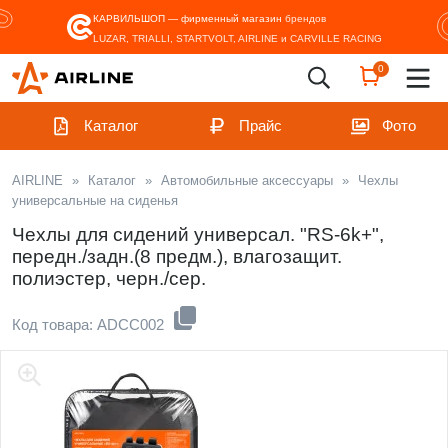
КАРВИЛЬШОП — фирменный магазин
брендов
LUZAR, TRIALLI, STARTVOLT, AIRLINE и CARVILLE RACING
0
Каталог
Прайс
Фото
AIRLINE
»
Каталог
»
Автомобильные аксессуары
»
Чехлы
универсальные на сиденья
Чехлы для сидений универсал. "RS-6k+",
передн./задн.(8 предм.), влагозащит.
полиэстер, черн./сер.
Код товара: ADCC002