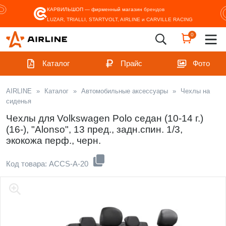
КАРВИЛЬШОП — фирменный магазин
брендов
LUZAR, TRIALLI, STARTVOLT, AIRLINE и CARVILLE RACING
0
Каталог
Прайс
Фото
AIRLINE
»
Каталог
»
Автомобильные аксессуары
»
Чехлы на
сиденья
Чехлы для Volkswagen Polo седан (10-14 г.)
(16-), "Alonso", 13 пред., задн.спин. 1/3,
экокожа перф., черн.
Код товара: ACCS-A-20