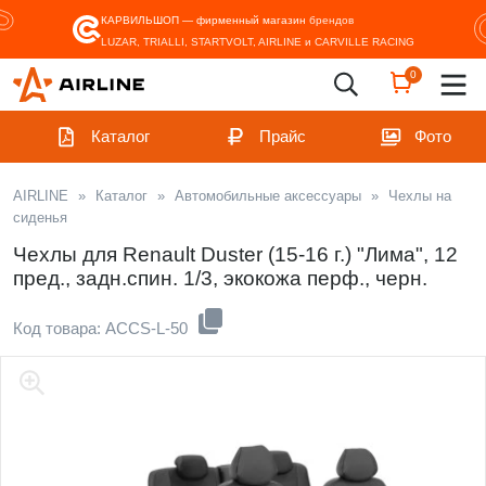
КАРВИЛЬШОП — фирменный магазин
брендов
LUZAR, TRIALLI, STARTVOLT, AIRLINE и CARVILLE RACING
0
Каталог
Прайс
Фото
AIRLINE
»
Каталог
»
Автомобильные аксессуары
»
Чехлы на
сиденья
Чехлы для Renault Duster (15-16 г.) "Лима", 12
пред., задн.спин. 1/3, экокожа перф., черн.
Код товара: ACCS-L-50