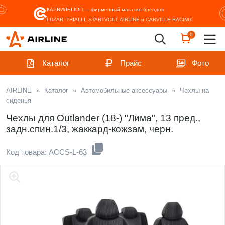
КАРВИЛЬШОП — фирменный магазин
брендов
LUZAR, TRIALLI, STARTVOLT, AIRLINE и CARVILLE RACING
0
Каталог
Прайс
Фото
AIRLINE
»
Каталог
»
Автомобильные аксессуары
»
Чехлы на
сиденья
Чехлы для Outlander (18-) "Лима", 13 пред.,
задн.спин.1/3, жаккард-кожзам, черн.
Код товара: ACCS-L-63