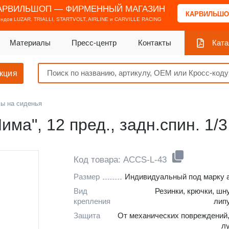
АРВИЛЬШОП — ФИРМЕННЫЙ МАГАЗИН
КАРВИЛЬШО
ендов
LUZAR, TRIALLI, STARTVOLT, AIRLINE и CARVILLE RACING
Материалы
Пресс-центр
Контакты
Ката
кция
ы на сиденья
ма", 12 пред., задн.спин. 1/3
Код товара: ACCS-L-43
Размер
Индивидуальный под марку 
Вид
Резинки, крючки, шн
крепления
лип
Защита
От механических повреждений
л