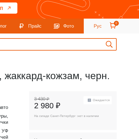
П
0
лог
Прайс
Фото
Рус
, жаккард-кожзам, черн.
3 430 ₽
Ожидается
2 980 ₽
авто
уры,
На складе Санкт-Петербург :
нет в наличии
учки
, УФ
учей