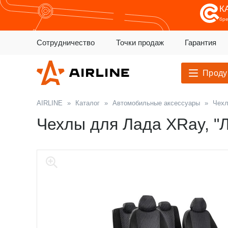
К
бр
Сотрудничество
Точки продаж
Гарантия
Проду
AIRLINE
»
Каталог
»
Автомобильные аксессуары
»
Чехл
Чехлы для Лада XRay, "Ли