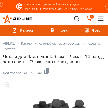
КАРВИЛЬШОП — фирменный магазин
брендов
LUZAR, TRIALLI, STARTVOLT, AIRLINE и CARVILLE RACING
0
Каталог
Прайс
Фото
AIRLINE
»
Каталог
»
Автомобильные аксессуары
»
Чехлы на
сиденья
Чехлы для Лада Granta Люкс, "Лима", 14 пред.,
задн.спин. 1/3, экокожа перф., черн.
Код товара: ACCS-L-42