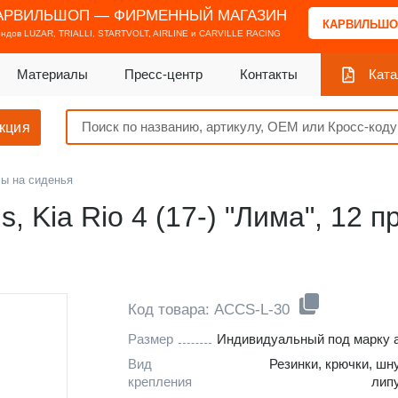
АРВИЛЬШОП — ФИРМЕННЫЙ МАГАЗИН
КАРВИЛЬШО
ендов
LUZAR, TRIALLI, STARTVOLT, AIRLINE и CARVILLE RACING
Материалы
Пресс-центр
Контакты
Ката
кция
ы на сиденья
, Kia Rio 4 (17-) "Лима", 12 п
Код товара: ACCS-L-30
Размер
Индивидуальный под марку 
Вид
Резинки, крючки, шн
крепления
лип