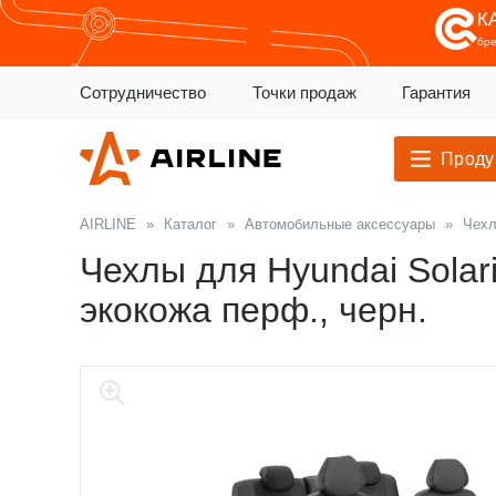
К
бр
Сотрудничество
Точки продаж
Гарантия
Проду
AIRLINE
»
Каталог
»
Автомобильные аксессуары
»
Чехл
Чехлы для Hyundai Solaris
экокожа перф., черн.