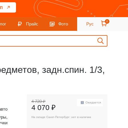
П
0
лог
Прайс
Фото
Рус
редметов, задн.спин. 1/3,
4 720 ₽
Ожидается
4 070 ₽
авто
уры,
На складе Санкт-Петербург :
нет в наличии
учки