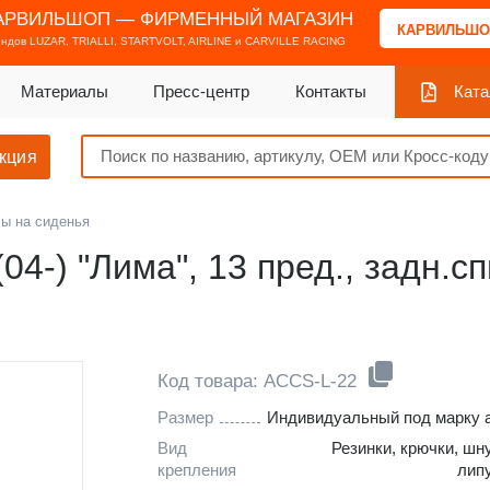
АРВИЛЬШОП — ФИРМЕННЫЙ МАГАЗИН
КАРВИЛЬШО
ендов
LUZAR, TRIALLI, STARTVOLT, AIRLINE и CARVILLE RACING
Материалы
Пресс-центр
Контакты
Ката
кция
ы на сиденья
04-) "Лима", 13 пред., задн.сп
Код товара: ACCS-L-22
Размер
Индивидуальный под марку 
Вид
Резинки, крючки, шн
крепления
лип