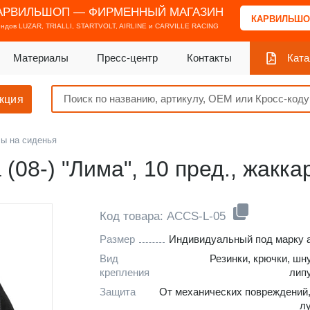
АРВИЛЬШОП — ФИРМЕННЫЙ МАГАЗИН
КАРВИЛЬШО
ендов
LUZAR, TRIALLI, STARTVOLT, AIRLINE и CARVILLE RACING
Материалы
Пресс-центр
Контакты
Ката
кция
ы на сиденья
(08-) "Лима", 10 пред., жакка
Код товара: ACCS-L-05
Размер
Индивидуальный под марку 
Вид
Резинки, крючки, шн
крепления
лип
Защита
От механических повреждений
л