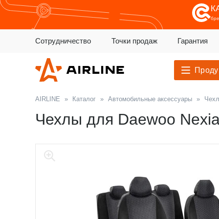
К
бр
Сотрудничество
Точки продаж
Гарантия
Проду
AIRLINE
»
Каталог
»
Автомобильные аксессуары
»
Чехл
Чехлы для Daewoo Nexia 