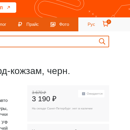
П
0
лог
Прайс
Фото
Рус
рд-кожзам, черн.
3 670 ₽
Ожидается
3 190 ₽
авто
уры,
На складе Санкт-Петербург :
нет в наличии
учки
, УФ
учей