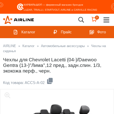
КАРВИЛЬШОП — фирменный магазин
брендов
LUZAR, TRIALLI, STARTVOLT, AIRLINE и CARVILLE RACING
0
Каталог
Прайс
Фото
AIRLINE
»
Каталог
»
Автомобильные аксессуары
»
Чехлы на
сиденья
Чехлы для Chevrolet Lacetti (04-)/Daewoo
Gentra (13-)"Лима",12 пред., задн.спин. 1/3,
экокожа перф., черн.
Код товара: ACCS-A-02