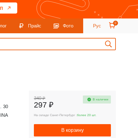
П
0
лог
Прайс
Фото
Рус
340 ₽
В наличии
297 ₽
30
INA
На складе Санкт-Петербург :
более 20 шт.
В корзину