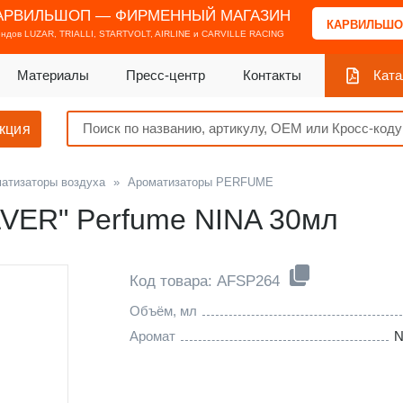
АРВИЛЬШОП — ФИРМЕННЫЙ МАГАЗИН
КАРВИЛЬШО
ендов
LUZAR, TRIALLI, STARTVOLT, AIRLINE и CARVILLE RACING
Материалы
Пресс-центр
Контакты
Ката
кция
атизаторы воздуха
»
Ароматизаторы PERFUME
LVER" Perfume NINA 30мл
Код товара: AFSP264
Объём, мл
Аромат
N