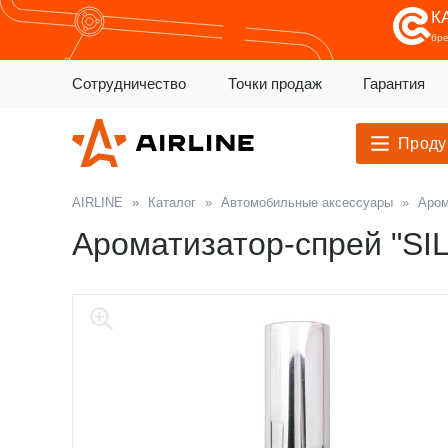
К
бр
Сотрудничество
Точки продаж
Гарантия
Проду
AIRLINE
»
Каталог
»
Автомобильные аксессуары
»
Аром
Ароматизатор-спрей "SI