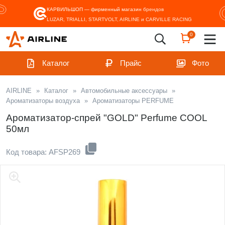
КАРВИЛЬШОП — фирменный магазин
брендов
LUZAR, TRIALLI, STARTVOLT, AIRLINE и CARVILLE RACING
0
Каталог
Прайс
Фото
AIRLINE
»
Каталог
»
Автомобильные аксессуары
»
Ароматизаторы воздуха
»
Ароматизаторы PERFUME
Ароматизатор-спрей "GOLD" Perfume COOL
50мл
Код товара: AFSP269