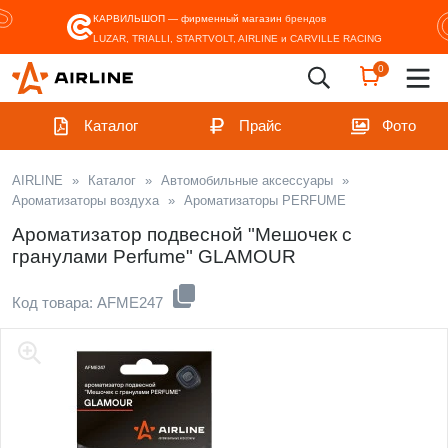
КАРВИЛЬШОП — фирменный магазин
брендов
LUZAR, TRIALLI, STARTVOLT, AIRLINE и CARVILLE RACING
0
Каталог
Прайс
Фото
AIRLINE
»
Каталог
»
Автомобильные аксессуары
»
Ароматизаторы воздуха
»
Ароматизаторы PERFUME
Ароматизатор подвесной "Мешочек с
гранулами Perfume" GLAMOUR
Код товара: AFME247