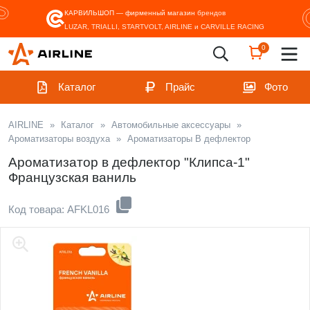
КАРВИЛЬШОП — фирменный магазин
брендов
LUZAR, TRIALLI, STARTVOLT, AIRLINE и CARVILLE RACING
0
Каталог
Прайс
Фото
AIRLINE
»
Каталог
»
Автомобильные аксессуары
»
Ароматизаторы воздуха
»
Ароматизаторы В дефлектор
Ароматизатор в дефлектор "Клипса-1"
Французская ваниль
Код товара: AFKL016