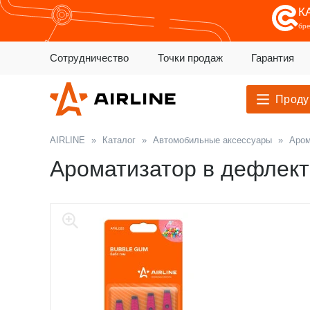
К
бр
Сотрудничество
Точки продаж
Гарантия
Проду
AIRLINE
»
Каталог
»
Автомобильные аксессуары
»
Аром
Ароматизатор в дефлект