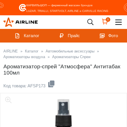
КАРВИЛЬШОП — фирменный магазин
брендов
LUZAR, TRIALLI, STARTVOLT, AIRLINE и CARVILLE RACING
0
Каталог
Прайс
Фото
AIRLINE
»
Каталог
»
Автомобильные аксессуары
»
Ароматизаторы воздуха
»
Ароматизаторы Спреи
Ароматизатор-спрей "Атмосфера" Антитабак
100мл
Код товара: AFSP173